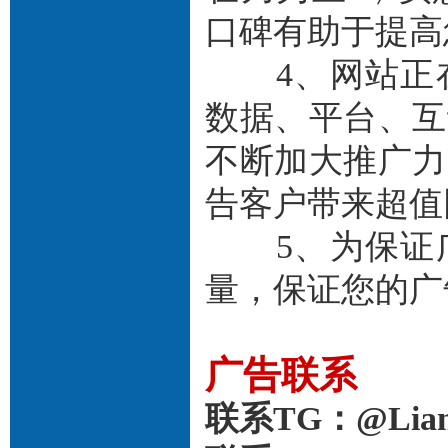
口碑有助于提高
4、网站正在
数据、平台、互
不断加大推广力
告客户带来超值
5、为保证广
量，保证您的广
广告联系
联系TG：@Liang