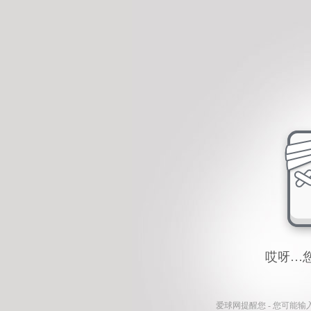
哎呀…
爱球网
提醒您 - 您可能