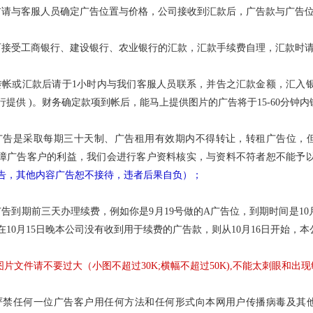
前请与客服人员确定广告位置与价格，公司接收到汇款后，广告款与广告
可接受工商银行、建设银行、农业银行的汇款，汇款手续费自理，汇款时
转帐或汇款后请于1小时内与我们客服人员联系，并告之汇款金额，汇入
行提供 )。财务确定款项到帐后，能马上提供图片的广告将于15-60分钟内
广告是采取每期三十天制、广告租用有效期内不得转让，转租广告位，
障广告客户的利益，我们会进行客户资料核实，与资料不符者恕不能予
告，其他内容广告恕不接待，违者后果自负）；
广告到期前三天办理续费，例如你是9月19号做的A广告位，到期时间是10月
在10月15日晚本公司没有收到用于续费的广告款，则从10月16日开始，
图片文件请不要过大（小图不超过30K;横幅不超过50K),不能太刺眼和出现
严禁任何一位广告客户用任何方法和任何形式向本网用户传播病毒及其