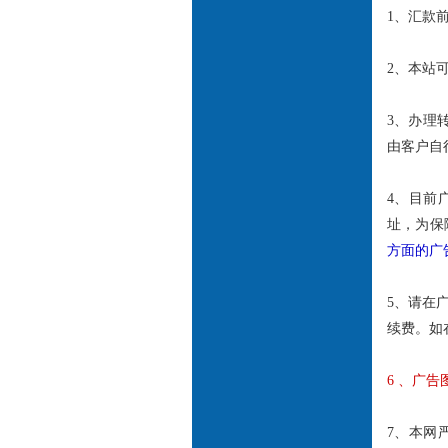
1、汇款
2、本站
3、办理
由客户自
4、目前
址，为保
方面的广
5、请在
续费。如
6 、广告
7、本网