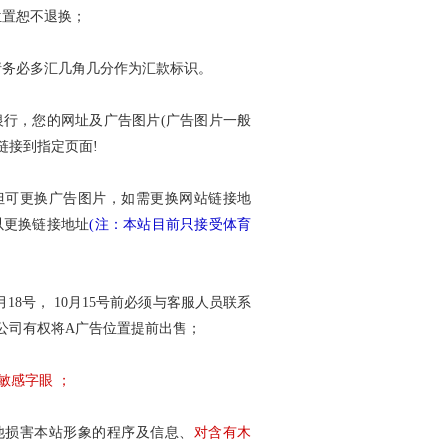
位置恕不退换；
请务必多汇几角几分作为汇款标识。
银行，您的网址及广告图片(广告图片一般
链接到指定页面!
但可更换广告图片，如需更换网站链接地
以更换链接地址
(注：本站目前只接受体育
18号， 10月15号前必须与客服人员联系
本公司有权将A广告位置提前出售；
敏感字眼 ；
他损害本站形象的程序及信息、
对含有木