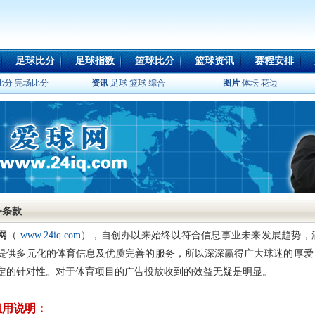
足球比分
足球指数
篮球比分
篮球资讯
赛程安排
比分
完场比分
资讯
足球
篮球
综合
图片
体坛
花边
务条款
网
（
www.24iq.com
），自创办以来始终以符合信息事业未来发展趋势，
提供多元化的体育信息及优质完善的服务，所以深深赢得广大球迷的厚爱
定的针对性。对于体育项目的广告投放收到的效益无疑是明显。
租用说明：