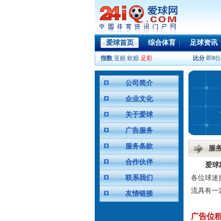
爱球首页
综合体育
足球资讯
指数
亚赔
欧赔
足彩
比分
即时
公司简介
企业文化
关于爱球
广告服务
服务条款
服
合作伙伴
爱球
联系我们
各位球迷
流具有一
友情链接
广告位