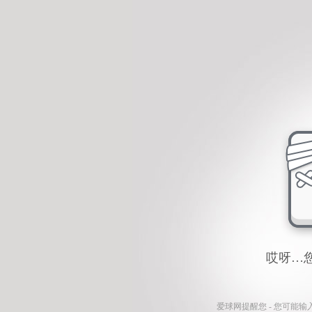
哎呀…
爱球网
提醒您 - 您可能