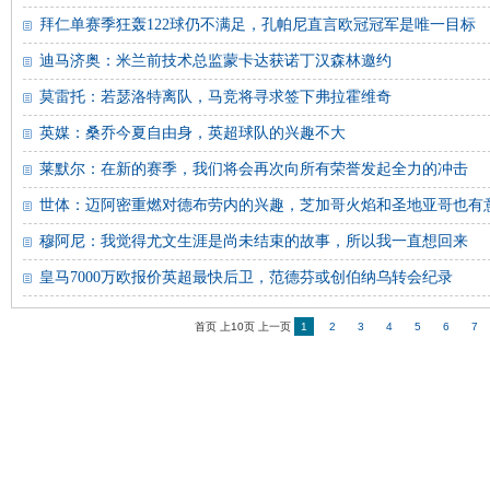
拜仁单赛季狂轰122球仍不满足，孔帕尼直言欧冠冠军是唯一目标
迪马济奥：米兰前技术总监蒙卡达获诺丁汉森林邀约
莫雷托：若瑟洛特离队，马竞将寻求签下弗拉霍维奇
英媒：桑乔今夏自由身，英超球队的兴趣不大
莱默尔：在新的赛季，我们将会再次向所有荣誉发起全力的冲击
世体：迈阿密重燃对德布劳内的兴趣，芝加哥火焰和圣地亚哥也有
穆阿尼：我觉得尤文生涯是尚未结束的故事，所以我一直想回来
皇马7000万欧报价英超最快后卫，范德芬或创伯纳乌转会纪录
首页
上10页
上一页
1
2
3
4
5
6
7