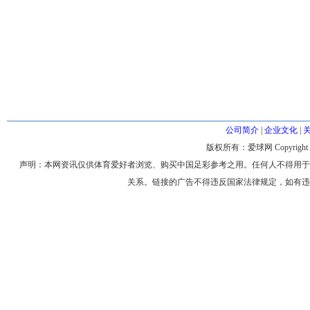
公司简介
|
企业文化
|
版权所有：爱球网 Copyright © 200
声明：本网资讯仅供体育爱好者浏览、购买中国足彩参考之用。任何人不得用于
关系。链接的广告不得违反国家法律规定，如有违