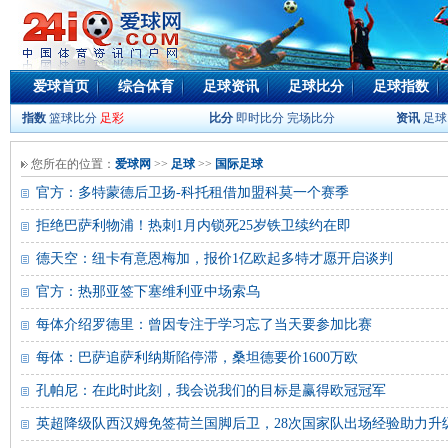
爱球首页
综合体育
足球资讯
足球比分
足球指数
指数
篮球比分
足彩
比分
即时比分
完场比分
资讯
足球
您所在的位置：
爱球网
>>
足球
>>
国际足球
官方：多特蒙德后卫扬-科托租借加盟科莫一个赛季
拒绝巴萨利物浦！热刺1月内锁死25岁铁卫续约在即
德天空：纽卡有意恩梅加，报价1亿欧起多特才愿开启谈判
官方：热那亚签下塞维利亚中场索乌
每体介绍罗德里：曾因专注于学习忘了当天要参加比赛
每体：巴萨追萨利纳斯陷停滞，桑坦德要价1600万欧
孔帕尼：在此时此刻，我会说我们的目标是赢得欧冠冠军
英超降级队西汉姆免签荷兰国脚后卫，28次国家队出场经验助力升