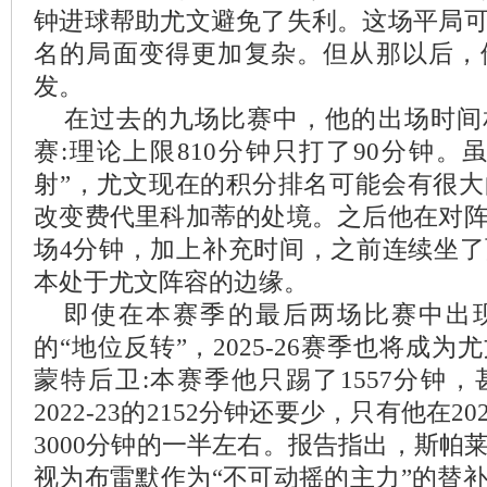
钟进球帮助尤文避免了失利。这场平局
名的局面变得更加复杂。但从那以后，
发。
在过去的九场比赛中，他的出场时间
赛:理论上限810分钟只打了90分钟。
射”，尤文现在的积分排名可能会有很
改变费代里科加蒂的处境。之后他在对
场4分钟，加上补充时间，之前连续坐
本处于尤文阵容的边缘。
即使在本赛季的最后两场比赛中出
的“地位反转”，2025-26赛季也将成
蒙特后卫:本赛季他只踢了1557分钟
2022-23的2152分钟还要少，只有他在20
3000分钟的一半左右。报告指出，斯帕
视为布雷默作为“不可动摇的主力”的替