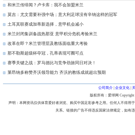
和米兰传绯闻？卢卡库：我不会加盟米兰
莫吉：尤文需要补强中场；意大利足球没有辛纳这样的冠军
土耳其联赛成加蒂新选择，意甲机会减小
米兰封闭集训备战热那亚 意甲积分危机考验米兰
改革在即？米兰管理层及教练面临重大考验
那不勒斯超级杯夺冠，孔蒂表现可圈可点
赛季关键之战：罗马德比与竞争劲旅同日对决！
莱昂纳多称赞齐沃领导能力 齐沃的教练成就超出预期
公司简介
|
企业文化
|
版权所有：爱球网 Copyright © 200
声明：本网资讯仅供体育爱好者浏览、购买中国足彩参考之用。任何人不得用于
关系。链接的广告不得违反国家法律规定，如有违