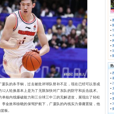
热
广厦队的杀手锏，过去被批评球队替补不足，现在已经可以形成
的12人轮换基本上是为了无限加快对广东队的防守和反击战术。
的单核内线爆破能力和三分球三中三的无解进攻，展现出了轻松
、李金效和徐晓的保驾护航下，广厦队的内线实力毋庸置疑，他
的篮板。