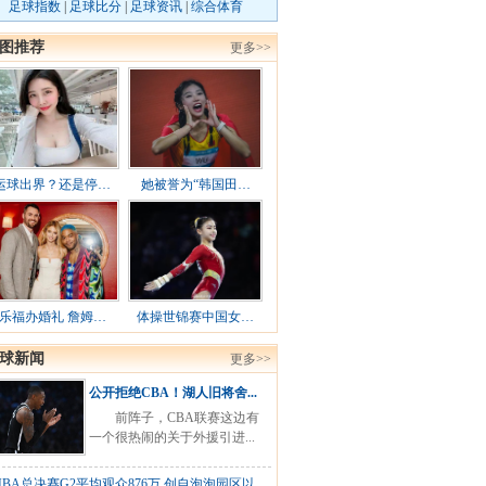
足球指数
|
足球比分
|
足球资讯
|
综合体育
图推荐
更多>>
运球出界？还是停…
她被誉为“韩国田…
乐福办婚礼 詹姆…
体操世锦赛中国女…
球新闻
更多>>
公开拒绝CBA！湖人旧将舍...
前阵子，CBA联赛这边有
一个很热闹的关于外援引进...
NBA总决赛G2平均观众876万 创自泡泡园区以...