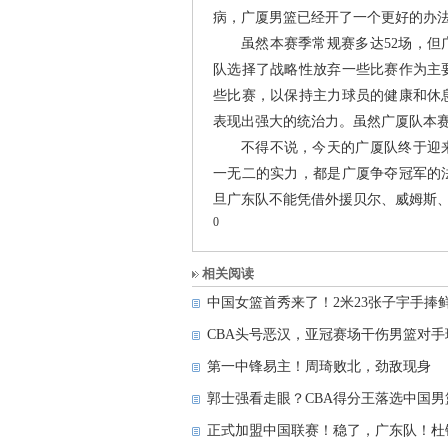
病，广厦男篮已经开了一个更好的办
虽然本赛季常规赛多达52场，
队选择了战略性放弃一些比赛作为主
些比赛，以保持主力球员的健康和休
表现出强大的统治力。虽然广厦队本
不得不说，今天的广厦队终于迎
一无二的实力，都是广厦争夺冠军的
旦广东队不能凭借外援贝尔、威姆斯
0
相关阅读
中国女篮首秀来了！2米23张子宇手捧
CBA头号恶汉，亚冠赛场干伤男篮对手
第一中锋易主！周琦败北，劲敌现身
郭士强看走眼？CBA得分王落选中国
正式加盟中国联赛！稳了，广东队！杜