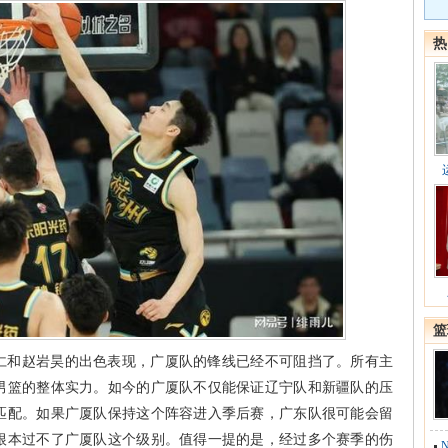
热
篮
仁和赵岩昊的出色表现，广厦队的锋线已经不可阻挡了。所有主
男篮的整体实力。如今的广厦队不仅能保证辽宁队和新疆队的压
匹配。如果广厦队保持这个阵容进入季后赛，广东队很可能会留
根本过不了广厦队这个级别。值得一提的是，经过多个赛季的伤