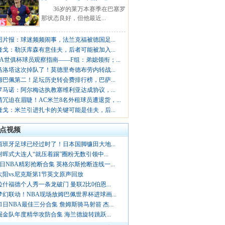
36岁的莱万本赛季在巴塞罗
那状态良好，但他最近...
图片报：球迷频频闹事，法兰克福被德国足...
隆戈：勒沃库森有意佳夫，后者可能被加入...
TA世俱杯球员观察指南——F组：弟媳领衔；...
马洛塔这次掉队了！莫德里奇德布劳内转战...
姆巴佩第二！足坛历史转会费排行榜，巴萨...
罗马诺：阿尔梅达执教塞维利亚达成协议，...
清冗迫在眉睫！AC米兰8名外租球员遭退货，...
隆戈：米兰引进扎卡的关键可能是佳夫，后...
点视频
西班牙足球已经过时了！日本国脚镰田大地...
谢晖式大连人“就压着踢”圈粉无数引领中...
2日NBA精彩抢断合集 英格尔斯抢断连线一...
太阳vs尼克斯第1节英文原声回放
拉什福德个人秀一条龙破门 曼联2比0伯恩...
梦幻联动！NBA现场放姆巴佩世界杯进球画...
31日NBA最佳三分合集 詹姆斯骑马射箭 杰...
掘金队年度精华攻防合集 海兰德旋转跳跃...