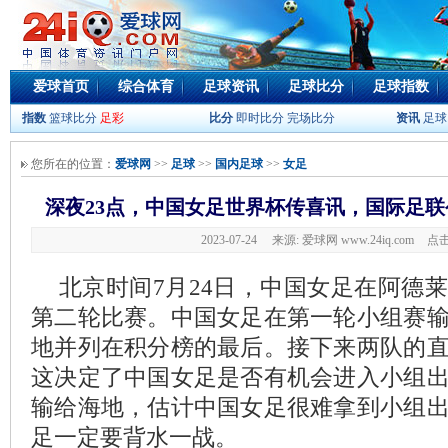
爱球首页
综合体育
足球资讯
足球比分
足球指数
指数
篮球比分
足彩
比分
即时比分
完场比分
资讯
足球
您所在的位置：
爱球网
>>
足球
>>
国内足球
>>
女足
深夜23点，中国女足世界杯传喜讯，国际足
2023-07-24 来源: 爱球网 www.24iq.com
点击
北京时间7月24日，中国女足在阿德
第二轮比赛。中国女足在第一轮小组赛
地并列在积分榜的最后。接下来两队的
这决定了中国女足是否有机会进入小组
输给海地，估计中国女足很难拿到小组
足一定要背水一战。